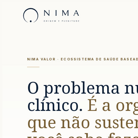
NIMA
-
Saúde baseada em valor
NIMA VALOR · ECOSSISTEMA DE SAÚDE BASEA
O problema n
clínico.
É a or
que não suste