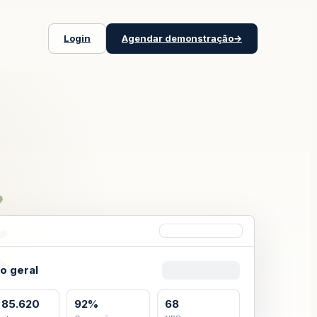
Login
Agendar demonstração
→
o geral
 85.620
92%
68