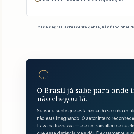
Cada degrau acrescenta gente, não funcionalid
O Brasil já sabe para onde i
não chegou lá.
Se você sente que está remando sozinho contr
não está imaginando. O setor inteiro reconhece
trava na travessia — e é no consultório e na cl
que essa distância mais dói. É exatamente aí 