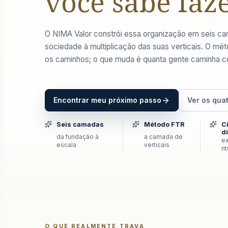
você sabe faze
O NIMA Valor constrói essa organização em seis c
sociedade à multiplicação das suas verticais. O m
os caminhos; o que muda é quanta gente caminha 
Encontrar meu próximo passo
Ver os qua
Seis camadas
Método FTR
C
d
da fundação à
a camada de
e
escala
verticais
ri
O QUE REALMENTE TRAVA