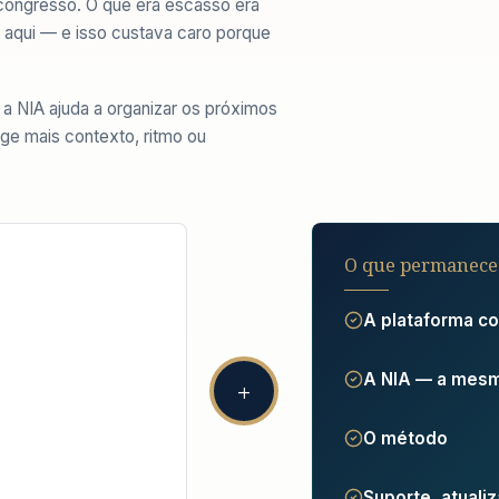
congresso. O que era escasso era
 aqui
— e isso custava caro porque
 NIA ajuda a organizar os próximos
ige mais contexto, ritmo ou
O que permanece
A plataforma c
A NIA — a mesma
+
O método
Suporte, atual