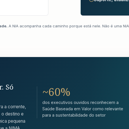
ade.
A NIA acompanha cada caminho porque está nele. Não é uma NIA
r.
Só
~60%
dos executivos ouvidos reconhecem a
a a corrente,
Saúde Baseada em Valor como relevante
 o destino e
para a sustentabilidade do setor
ínica pequena
que a NIMA