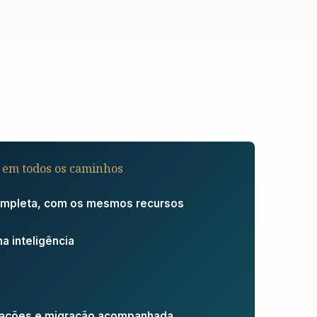
 em todos os caminhos
ompleta, com os mesmos recursos
 inteligência
izações e migração acompanhada