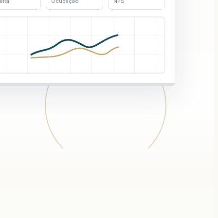
eita
Ocupação
NPS