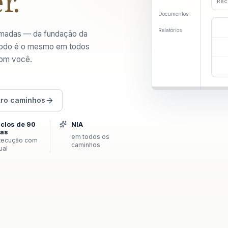
r.
Rec
Documentos
Relatórios
amadas — da fundação da
étodo é o mesmo em todos
com você.
tro caminhos
iclos de 90
NIA
ias
em todos os
xecução com
caminhos
tual