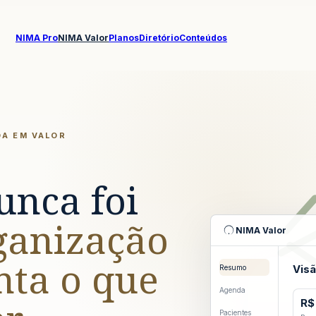
NIMA Pro
NIMA Valor
Planos
Diretório
Conteúdos
DA EM VALOR
unca foi
ganização
NIMA
Valor
nta o que
Visã
Resumo
Agenda
R$
Pacientes