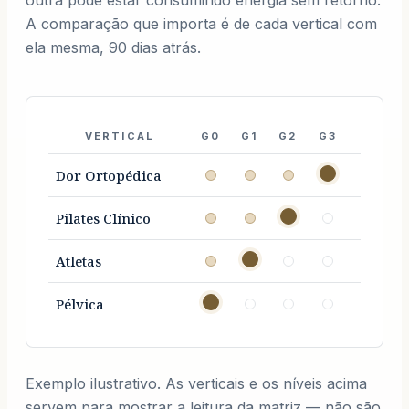
outra pode estar consumindo energia sem retorno.
A comparação que importa é de cada vertical com
ela mesma, 90 dias atrás.
VERTICAL
G0
G1
G2
G3
SCALE
Dor Ortopédica
Pilates Clínico
Atletas
Pélvica
Exemplo ilustrativo. As verticais e os níveis acima
servem para mostrar a leitura da matriz — não são