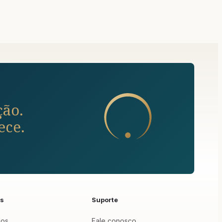
ção.
ece.
os
Suporte
dos
Fale conosco