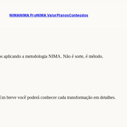
NIMA
NIMA Pro
NIMA Valor
Planos
Conteúdos
ios aplicando a metodologia NIMA. Não é sorte, é método.
m breve você poderá conhecer cada transformação em detalhes.