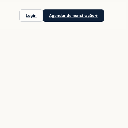
Login
Agendar demonstração
→