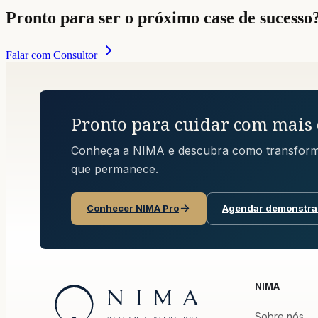
Pronto para ser o próximo case de sucesso
Falar com Consultor
Pronto para cuidar com mais 
Conheça a NIMA e descubra como transform
que permanece.
Conhecer NIMA Pro
Agendar demonstra
NIMA
NIMA
-
Origem e plenitude
Sobre nós