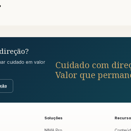
?
direção?
Cuidado com dire
ar cuidado em valor
Valor que perman
ção
Soluções
Recurs
NIMA Pro
Conteú